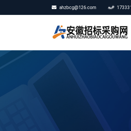
ahzbcg@126.com
17333